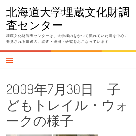
コ
北海道大学埋蔵文化財調
ン
テ
査センター
ン
ツ
へ
埋蔵文化財調査センターは、大学構内をかつて流れていた川を中心に
ス
発見される遺跡の、調査・発掘・研究をおこなっています
キ
ッ
プ
2009年7月30日 子
どもトレイル・ウォ
ークの様子