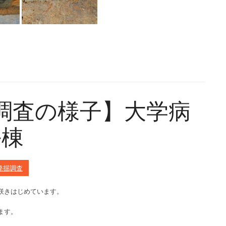
掘調査の様子】大学病
ル棟
発掘調査
咲きはじめています。
ます。