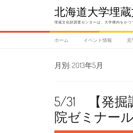
コ
北海道大学埋蔵
ン
テ
ン
埋蔵文化財調査センターは、大学構内をかつ
ツ
へ
ス
ホーム
イベント情報
見
キ
ッ
プ
月別:
2013年5月
5/31 【
院ゼミナー