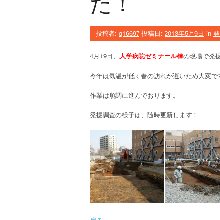
た！
投稿者:
q16697
投稿日:
2013年5月9日
in
発
4月19日、
大学病院ゼミナール棟
の現場で発
今年は気温が低く春の訪れが遅いため大変で
作業は順調に進んでおります。
発掘調査の様子は、随時更新します！
戻る