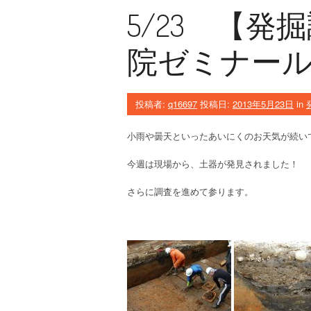
5/23 【
院ゼミナー
投稿者:
q16697
投稿日:
2013年5月23日
in
小雨や曇天といったあいにくのお天気が続い
今週は現場から、土器が発見されました！
さらに調査を進めて参ります。