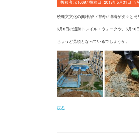
投稿者:
q16697
投稿日:
2013年5月31日
in
続縄文文化の興味深い遺物や遺構が次々と発
6月8日の遺跡トレイル・ウォークや、6月1
ちょうど見頃となっているでしょうか。
戻る