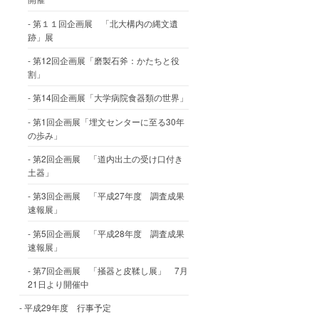
第１１回企画展 「北大構内の縄文遺
跡」展
第12回企画展「磨製石斧：かたちと役
割」
第14回企画展「大学病院食器類の世界」
第1回企画展「埋文センターに至る30年
の歩み」
第2回企画展 「道内出土の受け口付き
土器」
第3回企画展 「平成27年度 調査成果
速報展」
第5回企画展 「平成28年度 調査成果
速報展」
第7回企画展 「掻器と皮鞣し展」 7月
21日より開催中
平成29年度 行事予定