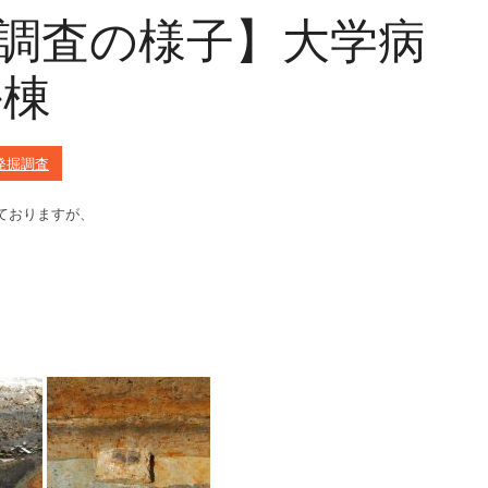
発掘調査の様子】大学病
ル棟
発掘調査
ておりますが、