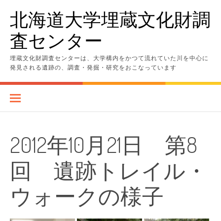
コ
北海道大学埋蔵文化財調
ン
テ
査センター
ン
ツ
へ
埋蔵文化財調査センターは、大学構内をかつて流れていた川を中心に
ス
発見される遺跡の、調査・発掘・研究をおこなっています
キ
ッ
プ
2012年10月21日 第8
回 遺跡トレイル・
ウォークの様子