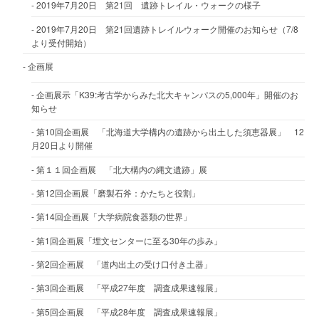
2019年7月20日 第21回 遺跡トレイル・ウォークの様子
2019年7月20日 第21回遺跡トレイルウォーク開催のお知らせ（7/8
より受付開始）
企画展
企画展示「K39:考古学からみた北大キャンパスの5,000年」開催のお
知らせ
第10回企画展 「北海道大学構内の遺跡から出土した須恵器展」 12
月20日より開催
第１１回企画展 「北大構内の縄文遺跡」展
第12回企画展「磨製石斧：かたちと役割」
第14回企画展「大学病院食器類の世界」
第1回企画展「埋文センターに至る30年の歩み」
第2回企画展 「道内出土の受け口付き土器」
第3回企画展 「平成27年度 調査成果速報展」
第5回企画展 「平成28年度 調査成果速報展」