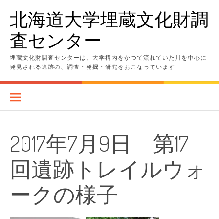
コ
北海道大学埋蔵文化財調
ン
テ
査センター
ン
ツ
へ
埋蔵文化財調査センターは、大学構内をかつて流れていた川を中心に
ス
発見される遺跡の、調査・発掘・研究をおこなっています
キ
ッ
プ
2017年7月9日 第17
回遺跡トレイルウォ
ークの様子