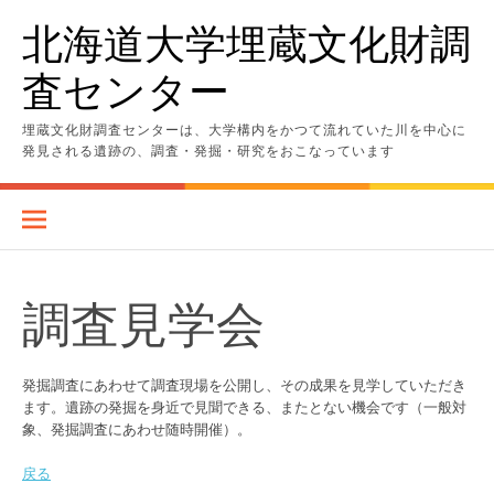
コ
北海道大学埋蔵文化財調
ン
テ
査センター
ン
ツ
へ
埋蔵文化財調査センターは、大学構内をかつて流れていた川を中心に
ス
発見される遺跡の、調査・発掘・研究をおこなっています
キ
ッ
プ
調査見学会
発掘調査にあわせて調査現場を公開し、その成果を見学していただき
ます。遺跡の発掘を身近で見聞できる、またとない機会です（一般対
象、発掘調査にあわせ随時開催）。
戻る