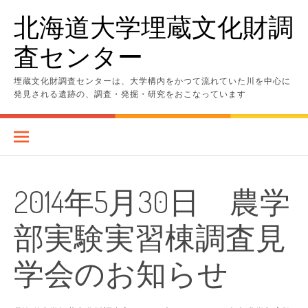
コ
北海道大学埋蔵文化財調
ン
テ
査センター
ン
ツ
へ
埋蔵文化財調査センターは、大学構内をかつて流れていた川を中心に
ス
発見される遺跡の、調査・発掘・研究をおこなっています
キ
ッ
プ
2014年5月30日 農学
部実験実習棟調査見
学会のお知らせ