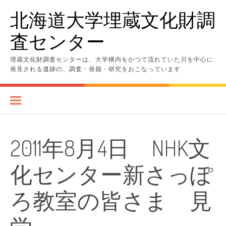
コ
北海道大学埋蔵文化財調
ン
テ
査センター
ン
ツ
へ
埋蔵文化財調査センターは、大学構内をかつて流れていた川を中心に
ス
発見される遺跡の、調査・発掘・研究をおこなっています
キ
ッ
プ
2011年8月4日 NHK文
化センター新さっぽ
ろ教室の皆さま 見