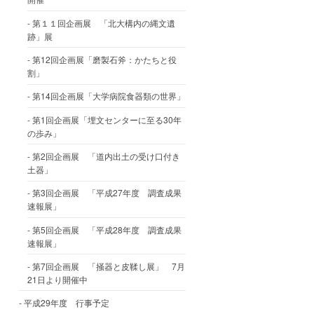
第１１回企画展 「北大構内の縄文遺
跡」展
第12回企画展「磨製石斧：かたちと役
割」
第14回企画展「大学病院食器類の世界」
第1回企画展「埋文センターに至る30年
の歩み」
第2回企画展 「道内出土の受け口付き
土器」
第3回企画展 「平成27年度 調査成果
速報展」
第5回企画展 「平成28年度 調査成果
速報展」
第7回企画展 「掻器と皮鞣し展」 7月
21日より開催中
平成29年度 行事予定