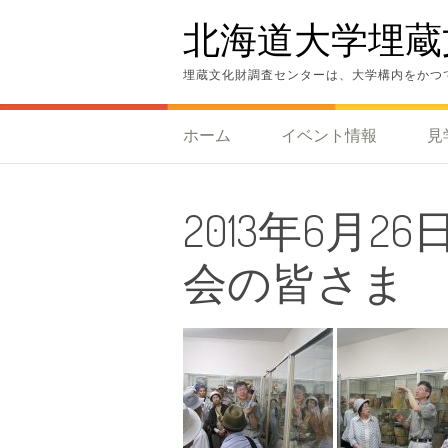
コ
北海道大学埋蔵
ン
テ
ン
埋蔵文化財調査センターは、大学構内をかつ
ツ
へ
ス
ホーム
イベント情報
見
キ
ッ
プ
2013年6月
会の皆さま