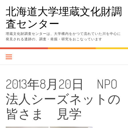
コ
北海道大学埋蔵文化財調
ン
テ
査センター
ン
ツ
へ
埋蔵文化財調査センターは、大学構内をかつて流れていた川を中心に
ス
発見される遺跡の、調査・発掘・研究をおこなっています
キ
ッ
プ
2013年8月20日 NPO
法人シーズネットの
皆さま 見学