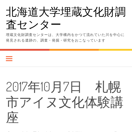
コ
北海道大学埋蔵文化財調
ン
テ
査センター
ン
ツ
へ
埋蔵文化財調査センターは、大学構内をかつて流れていた川を中心に
ス
発見される遺跡の、調査・発掘・研究をおこなっています
キ
ッ
プ
2017年10月7日 札幌
市アイヌ文化体験講
座