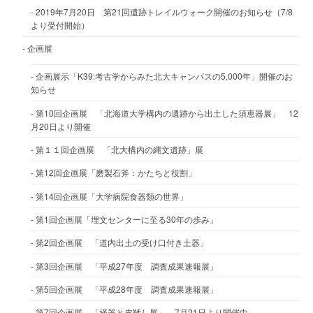
2019年7月20日 第21回遺跡トレイルウォーク開催のお知らせ（7/8
より受付開始）
企画展
企画展示「K39:考古学からみた北大キャンパスの5,000年」開催のお
知らせ
第10回企画展 「北海道大学構内の遺跡から出土した須恵器展」 12
月20日より開催
第１１回企画展 「北大構内の縄文遺跡」展
第12回企画展「磨製石斧：かたちと役割」
第14回企画展「大学病院食器類の世界」
第1回企画展「埋文センターに至る30年の歩み」
第2回企画展 「道内出土の受け口付き土器」
第3回企画展 「平成27年度 調査成果速報展」
第5回企画展 「平成28年度 調査成果速報展」
第7回企画展 「掻器と皮鞣し展」 7月21日より開催中