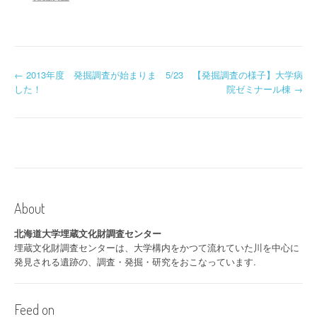
投
←
2013年度 発掘調査が始まりま
5/23 【発掘調査の様子】大学病
した！
院ゼミナール棟
→
稿
ナ
ビ
ゲ
ー
About
シ
北海道大学埋蔵文化財調査センター
埋蔵文化財調査センターは、大学構内をかつて流れていた川を中心に
ョ
発見される遺跡の、調査・発掘・研究をおこなっています.
ン
Feed on