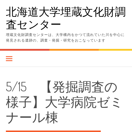
コ
北海道大学埋蔵文化財調
ン
テ
査センター
ン
ツ
へ
埋蔵文化財調査センターは、大学構内をかつて流れていた川を中心に
ス
発見される遺跡の、調査・発掘・研究をおこなっています
キ
ッ
プ
5/15 【発掘調査の
様子】大学病院ゼミ
ナール棟