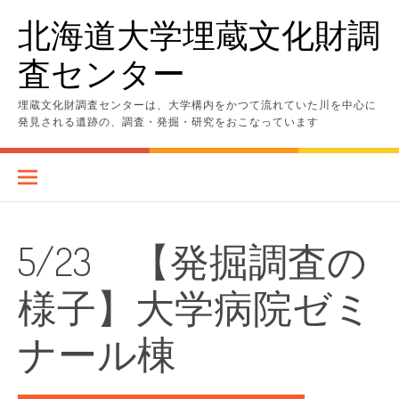
コ
北海道大学埋蔵文化財調
ン
テ
査センター
ン
ツ
へ
埋蔵文化財調査センターは、大学構内をかつて流れていた川を中心に
ス
発見される遺跡の、調査・発掘・研究をおこなっています
キ
ッ
プ
5/23 【発掘調査の
様子】大学病院ゼミ
ナール棟