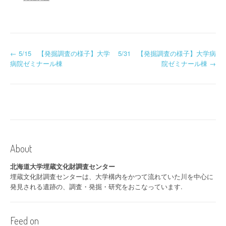
投
←
5/15 【発掘調査の様子】大学
5/31 【発掘調査の様子】大学病
病院ゼミナール棟
院ゼミナール棟
→
稿
ナ
ビ
ゲ
ー
About
シ
北海道大学埋蔵文化財調査センター
埋蔵文化財調査センターは、大学構内をかつて流れていた川を中心に
ョ
発見される遺跡の、調査・発掘・研究をおこなっています.
ン
Feed on