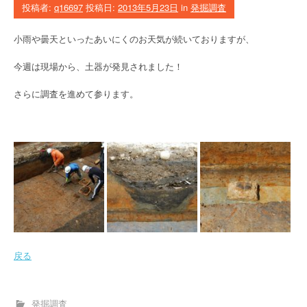
投稿者:
q16697
投稿日:
2013年5月23日
in
発掘調査
小雨や曇天といったあいにくのお天気が続いておりますが、
今週は現場から、土器が発見されました！
さらに調査を進めて参ります。
戻る
発掘調査