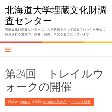
コ
北海道大学埋蔵文化財調
ン
テ
査センター
ン
ツ
へ
埋蔵文化財調査センターは、大学構内をかつて流れていた川を中心に
ス
発見される遺跡の、調査・発掘・研究をおこなっています
キ
ッ
プ
第24回 トレイルウ
ォークの開催
投稿者:
q16697
投稿日:
2025年11月28日
in
イベント情報