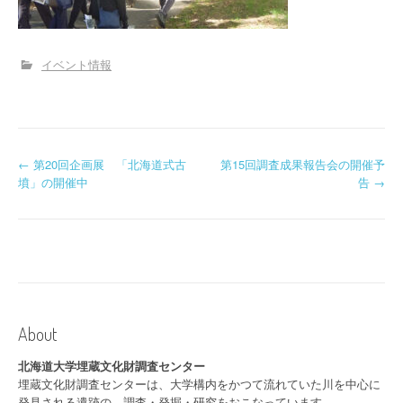
イベント情報
投
←
第20回企画展 「北海道式古
第15回調査成果報告会の開催予
墳」の開催中
告
→
稿
ナ
ビ
ゲ
ー
About
シ
北海道大学埋蔵文化財調査センター
埋蔵文化財調査センターは、大学構内をかつて流れていた川を中心に
ョ
発見される遺跡の、調査・発掘・研究をおこなっています.