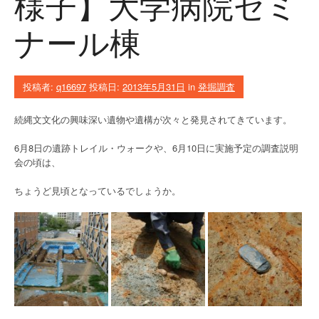
様子】大学病院ゼミ
ナール棟
投稿者:
q16697
投稿日:
2013年5月31日
in
発掘調査
続縄文文化の興味深い遺物や遺構が次々と発見されてきています。
6月8日の遺跡トレイル・ウォークや、6月10日に実施予定の調査説明
会の頃は、
ちょうど見頃となっているでしょうか。