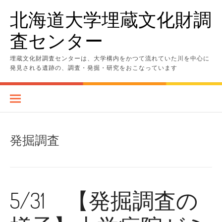
コ
北海道大学埋蔵文化財調
ン
テ
査センター
ン
ツ
へ
埋蔵文化財調査センターは、大学構内をかつて流れていた川を中心に
ス
発見される遺跡の、調査・発掘・研究をおこなっています
キ
ッ
プ
発掘調査
5/31 【発掘調査の