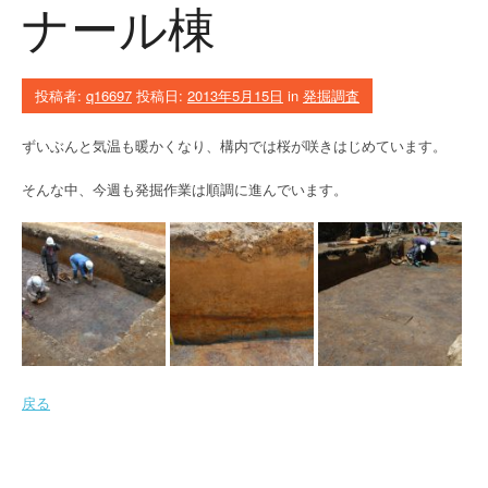
ナール棟
投稿者:
q16697
投稿日:
2013年5月15日
in
発掘調査
ずいぶんと気温も暖かくなり、構内では桜が咲きはじめています。
そんな中、今週も発掘作業は順調に進んでいます。
戻る