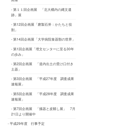
第１１回企画展 「北大構内の縄文遺
跡」展
第12回企画展「磨製石斧：かたちと役
割」
第14回企画展「大学病院食器類の世界」
第1回企画展「埋文センターに至る30年
の歩み」
第2回企画展 「道内出土の受け口付き
土器」
第3回企画展 「平成27年度 調査成果
速報展」
第5回企画展 「平成28年度 調査成果
速報展」
第7回企画展 「掻器と皮鞣し展」 7月
21日より開催中
平成29年度 行事予定