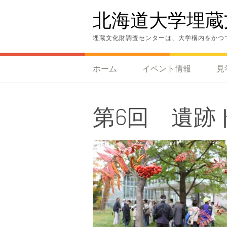
コ
北海道大学埋蔵
ン
テ
ン
埋蔵文化財調査センターは、大学構内をかつ
ツ
へ
ス
ホーム
イベント情報
見
キ
ッ
プ
第6回 遺跡