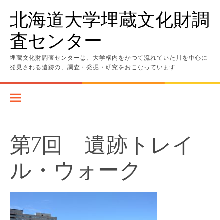
コ
北海道大学埋蔵文化財調
ン
テ
査センター
ン
ツ
へ
埋蔵文化財調査センターは、大学構内をかつて流れていた川を中心に
ス
発見される遺跡の、調査・発掘・研究をおこなっています
キ
ッ
プ
第7回 遺跡トレイ
ル・ウォーク