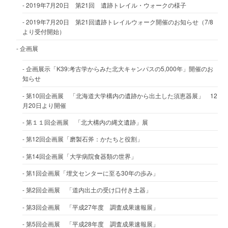
2019年7月20日 第21回 遺跡トレイル・ウォークの様子
2019年7月20日 第21回遺跡トレイルウォーク開催のお知らせ（7/8
より受付開始）
企画展
企画展示「K39:考古学からみた北大キャンパスの5,000年」開催のお
知らせ
第10回企画展 「北海道大学構内の遺跡から出土した須恵器展」 12
月20日より開催
第１１回企画展 「北大構内の縄文遺跡」展
第12回企画展「磨製石斧：かたちと役割」
第14回企画展「大学病院食器類の世界」
第1回企画展「埋文センターに至る30年の歩み」
第2回企画展 「道内出土の受け口付き土器」
第3回企画展 「平成27年度 調査成果速報展」
第5回企画展 「平成28年度 調査成果速報展」