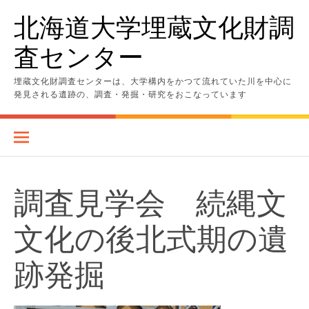
コ
北海道大学埋蔵文化財調
ン
テ
査センター
ン
ツ
へ
埋蔵文化財調査センターは、大学構内をかつて流れていた川を中心に
ス
発見される遺跡の、調査・発掘・研究をおこなっています
キ
ッ
プ
調査見学会 続縄文
文化の後北式期の遺
跡発掘