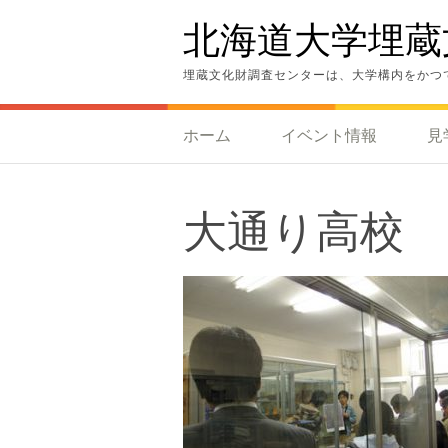
コ
北海道大学埋蔵
ン
テ
ン
埋蔵文化財調査センターは、大学構内をかつ
ツ
へ
ス
ホーム
イベント情報
見
キ
ッ
プ
大通り高校