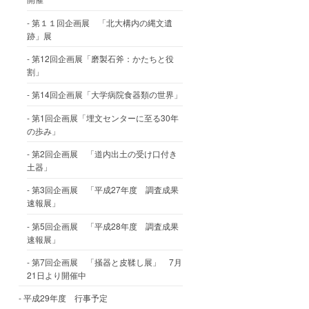
第１１回企画展 「北大構内の縄文遺
跡」展
第12回企画展「磨製石斧：かたちと役
割」
第14回企画展「大学病院食器類の世界」
第1回企画展「埋文センターに至る30年
の歩み」
第2回企画展 「道内出土の受け口付き
土器」
第3回企画展 「平成27年度 調査成果
速報展」
第5回企画展 「平成28年度 調査成果
速報展」
第7回企画展 「掻器と皮鞣し展」 7月
21日より開催中
平成29年度 行事予定