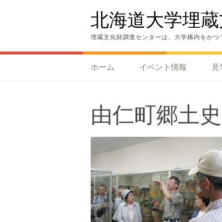
コ
北海道大学埋蔵
ン
テ
ン
埋蔵文化財調査センターは、大学構内をかつ
ツ
へ
ス
ホーム
イベント情報
見
キ
ッ
プ
由仁町郷土史