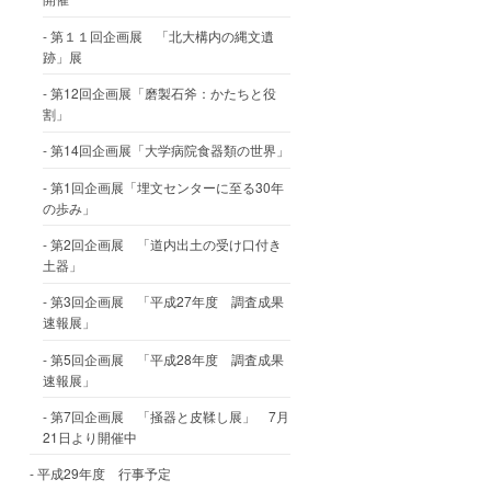
第１１回企画展 「北大構内の縄文遺
跡」展
第12回企画展「磨製石斧：かたちと役
割」
第14回企画展「大学病院食器類の世界」
第1回企画展「埋文センターに至る30年
の歩み」
第2回企画展 「道内出土の受け口付き
土器」
第3回企画展 「平成27年度 調査成果
速報展」
第5回企画展 「平成28年度 調査成果
速報展」
第7回企画展 「掻器と皮鞣し展」 7月
21日より開催中
平成29年度 行事予定