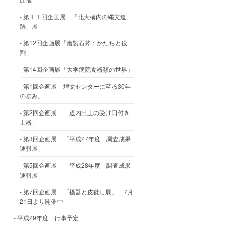
第１１回企画展 「北大構内の縄文遺
跡」展
第12回企画展「磨製石斧：かたちと役
割」
第14回企画展「大学病院食器類の世界」
第1回企画展「埋文センターに至る30年
の歩み」
第2回企画展 「道内出土の受け口付き
土器」
第3回企画展 「平成27年度 調査成果
速報展」
第5回企画展 「平成28年度 調査成果
速報展」
第7回企画展 「掻器と皮鞣し展」 7月
21日より開催中
平成29年度 行事予定