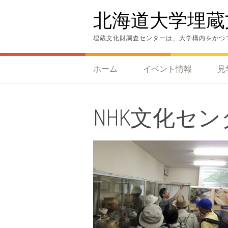
コ
北海道大学埋蔵
ン
テ
ン
埋蔵文化財調査センターは、大学構内をかつ
ツ
へ
ス
ホーム
イベント情報
見
キ
ッ
プ
NHK文化セン